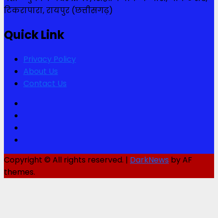
टिकरापारा, रायपुर (छत्तीसगढ़)
Quick Link
Privacy Policy
About Us
Contact Us
Facebook
Twitter
Youtube
Instagram
Copyright © All rights reserved.
|
DarkNews
by AF
themes.