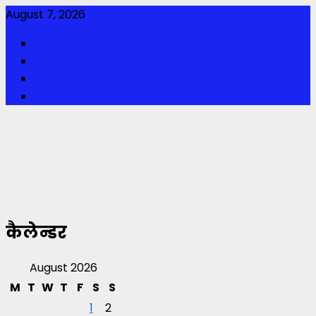
Skip
August 7, 2026
to
Facebook
content
Twitter
Youtube
Instagram
कैलेन्डर
August 2026
M
T
W
T
F
S
S
1
2