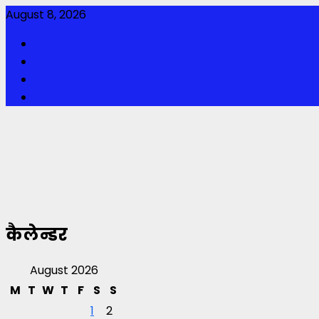
Skip
August 8, 2026
to
Facebook
content
Twitter
Youtube
Instagram
कैलेन्डर
August 2026
M
T
W
T
F
S
S
1
2